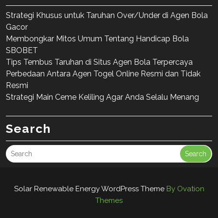
Strategi Khusus untuk Taruhan Over/Under di Agen Bola
Gacor
Membongkar Mitos Umum Tentang Handicap Bola
SBOBET
Tips Tembus Taruhan di Situs Agen Bola Terpercaya
Perbedaan Antara Agen Togel Online Resmi dan Tidak
Resmi
Strategi Main Ceme Keliling Agar Anda Selalu Menang
Search
Search
Solar Renewable Energy WordPress Theme
By Ovation
Themes