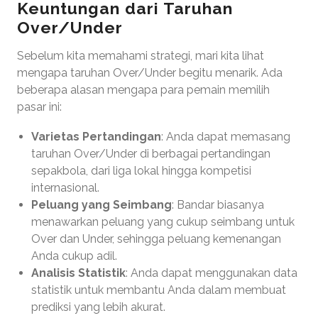
Keuntungan dari Taruhan
Over/Under
Sebelum kita memahami strategi, mari kita lihat
mengapa taruhan Over/Under begitu menarik. Ada
beberapa alasan mengapa para pemain memilih
pasar ini:
Varietas Pertandingan
: Anda dapat memasang
taruhan Over/Under di berbagai pertandingan
sepakbola, dari liga lokal hingga kompetisi
internasional.
Peluang yang Seimbang
: Bandar biasanya
menawarkan peluang yang cukup seimbang untuk
Over dan Under, sehingga peluang kemenangan
Anda cukup adil.
Analisis Statistik
: Anda dapat menggunakan data
statistik untuk membantu Anda dalam membuat
prediksi yang lebih akurat.