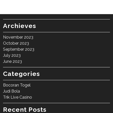
Archieves
November 2023
October 2023
September 2023
July 2023
June 2023
Categories
Bocoran Togel
Judi Bola
Trik Live Casino
Recent Posts