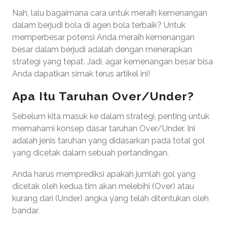
Nah, lalu bagaimana cara untuk meraih kemenangan
dalam berjudi bola di agen bola terbaik? Untuk
memperbesar potensi Anda meraih kemenangan
besar dalam berjudi adalah dengan menerapkan
strategi yang tepat. Jadi, agar kemenangan besar bisa
Anda dapatkan simak terus artikel ini!
Apa Itu Taruhan Over/Under?
Sebelum kita masuk ke dalam strategi, penting untuk
memahami konsep dasar taruhan Over/Under. Ini
adalah jenis taruhan yang didasarkan pada total gol
yang dicetak dalam sebuah pertandingan.
Anda harus memprediksi apakah jumlah gol yang
dicetak oleh kedua tim akan melebihi (Over) atau
kurang dari (Under) angka yang telah ditentukan oleh
bandar.