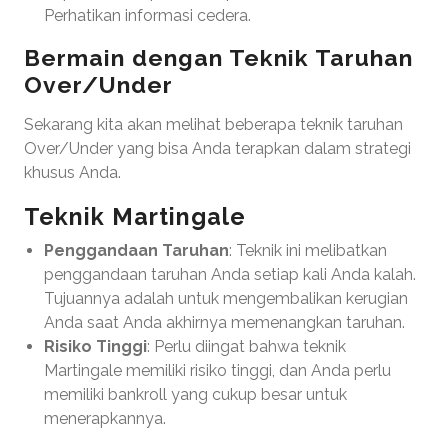
Perhatikan informasi cedera.
Bermain dengan Teknik Taruhan
Over/Under
Sekarang kita akan melihat beberapa teknik taruhan
Over/Under yang bisa Anda terapkan dalam strategi
khusus Anda.
Teknik Martingale
Penggandaan Taruhan
: Teknik ini melibatkan
penggandaan taruhan Anda setiap kali Anda kalah.
Tujuannya adalah untuk mengembalikan kerugian
Anda saat Anda akhirnya memenangkan taruhan.
Risiko Tinggi
: Perlu diingat bahwa teknik
Martingale memiliki risiko tinggi, dan Anda perlu
memiliki bankroll yang cukup besar untuk
menerapkannya.