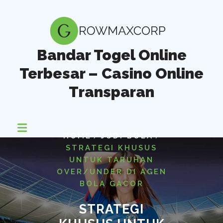
Skip
to
content
Bandar Togel Online
Terbesar – Casino Online
Transparan
/
/
HOME
JUDI BOLA
STRATEGI KHUSUS
UNTUK TARUHAN
OVER/UNDER DI AGEN
BOLA GACOR
STRATEGI