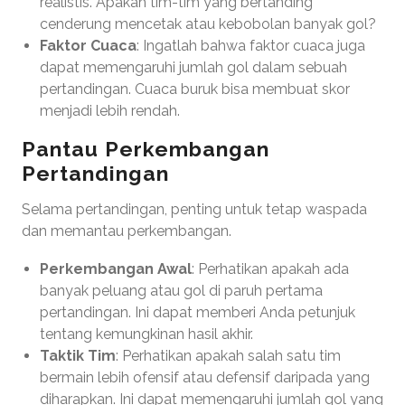
realistis. Apakah tim-tim yang bertanding
cenderung mencetak atau kebobolan banyak gol?
Faktor Cuaca
: Ingatlah bahwa faktor cuaca juga
dapat memengaruhi jumlah gol dalam sebuah
pertandingan. Cuaca buruk bisa membuat skor
menjadi lebih rendah.
Pantau Perkembangan
Pertandingan
Selama pertandingan, penting untuk tetap waspada
dan memantau perkembangan.
Perkembangan Awal
: Perhatikan apakah ada
banyak peluang atau gol di paruh pertama
pertandingan. Ini dapat memberi Anda petunjuk
tentang kemungkinan hasil akhir.
Taktik Tim
: Perhatikan apakah salah satu tim
bermain lebih ofensif atau defensif daripada yang
diharapkan. Ini dapat memengaruhi jumlah gol yang