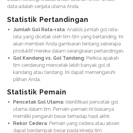
data adalah senjata utama Anda.
Statistik Pertandingan
Jumlah Gol Rata-rata
: Analisis jumlah gol rata-
rata yang dicetak oleh tim-tim yang bertanding. Ini
akan memberi Anda gambaran tentang seberapa
produktif mereka dalam serangkaian pertandingan.
Gol Kandang vs. Gol Tandang
: Periksa apakah
tim cenderung mencetak lebih banyak gol di
kandang atau tandang. Ini dapat memengaruhi
pilihan Anda.
Statistik Pemain
Pencetak Gol Utama
: Identifikasi pencetak gol
utama dalam tim. Pemain-pemain ini biasanya
memiliki pengaruh besar terhadap hasil akhir.
Rekor Cedera
: Pemain yang cedera atau absen
dapat berdampak besar pada kinerja tim.