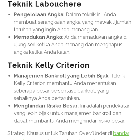
Teknik Labouchere
Pengelolaan Angka
: Dalam teknik ini, Anda
membuat serangkaian angka yang mewakili jumlah
taruhan yang ingin Anda menangkan.
Memadukan Angka
: Anda memadukan angka di
ujung seri ketika Anda menang dan menghapus
angka ketika Anda kalah.
Teknik Kelly Criterion
Manajemen Bankroll yang Lebih Bijak
: Teknik
Kelly Criterion membantu Anda menentukan
seberapa besar persentase bankroll yang
sebaiknya Anda pertaruhkan.
Menghindari Risiko Besar
: Ini adalah pendekatan
yang lebih bijak untuk manajemen bankroll dan
dapat membantu Anda menghindari risiko besar.
Strategi Khusus untuk Taruhan Over/Under di
bandar