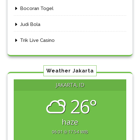
Bocoran Togel
Judi Bola
Trik Live Casino
Weather Jakarta
JAKARTA, ID
26°
haze
06:01
17:54 WIB