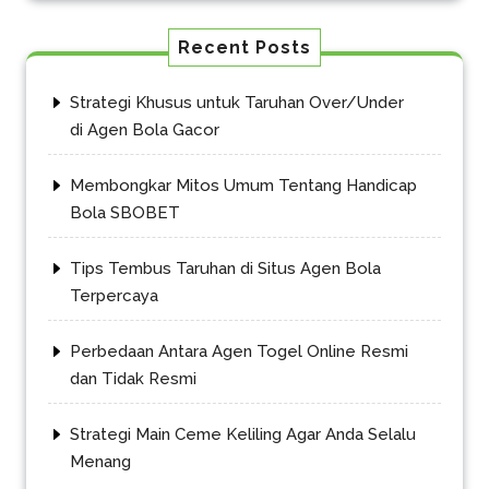
Recent Posts
Strategi Khusus untuk Taruhan Over/Under
di Agen Bola Gacor
Membongkar Mitos Umum Tentang Handicap
Bola SBOBET
Tips Tembus Taruhan di Situs Agen Bola
Terpercaya
Perbedaan Antara Agen Togel Online Resmi
dan Tidak Resmi
Strategi Main Ceme Keliling Agar Anda Selalu
Menang